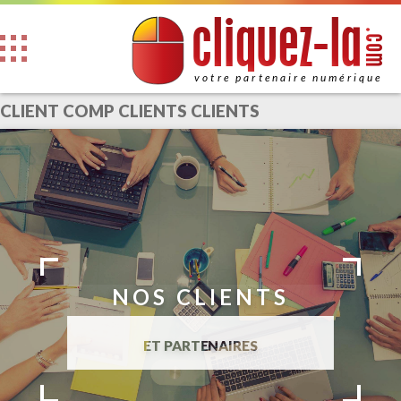
l
l
i
u
e
z
q
c
-
a
.com
votre partenaire numérique
CLIENT COMP CLIENTS CLIENTS
NOS CLIENTS
ET PARTENAIRES