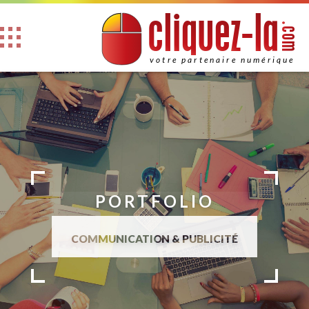
l
l
i
u
e
z
q
c
-
a
.com
votre partenaire numérique
PORTFOLIO
COMMUNICATION & PUBLICITÉ