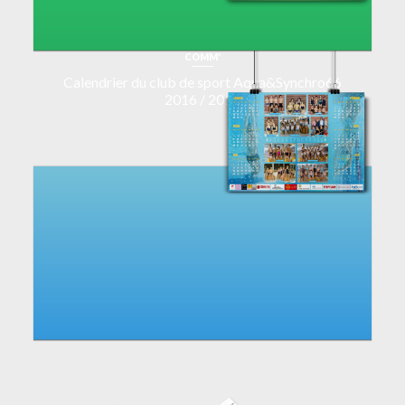
COMM'
Calendrier du club de sport Aqua&Synchro66
2016 / 2017