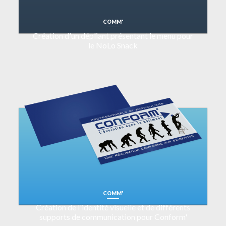
COMM'
Création d'un dépliant présentant le menu pour
le NoLo Snack
COMM'
Création de l'identité visuelle et de différents
supports de communication pour Conform'