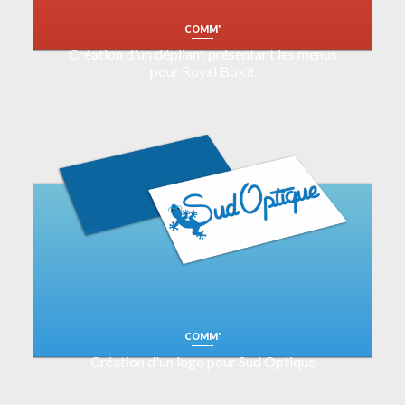
COMM'
Création d'un dépliant présentant les menus
pour Royal Bokit
COMM'
Création d'un logo pour Sud Optique