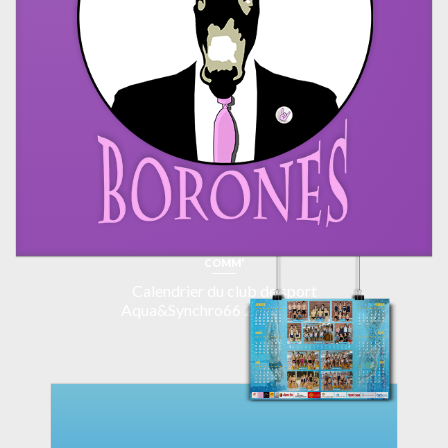
COMM'
Calendrier du club de sport
Aqua&Synchro66 2016 / 2017