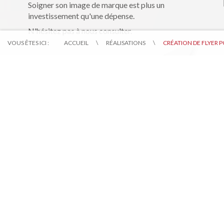
Soigner son image de marque est plus un
investissement qu'une dépense.
N'hésitez pas à nous consulter.
VOUS ÊTES ICI :
ACCUEIL
\
RÉALISATIONS
\
CRÉATION DE FLYER 
LE GROUPE BORONES
Contactez-nous pour une consultation gratuite
06 16 05 31 03
contact@cliquez-la.com